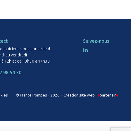
tact
Suivez-nous
echniciens vous conseillent
ndi au vendredi
 à 12h et de 13h30 à 17h30 :
2 98 54 30
okies
© France Pompes - 2026 –
Création site web :
e
partenair
e