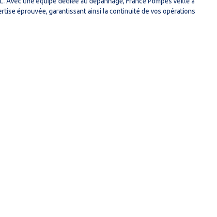
AL. Avec une équipe dédiée au dépannage, France Pompes veille à
ise éprouvée, garantissant ainsi la continuité de vos opérations