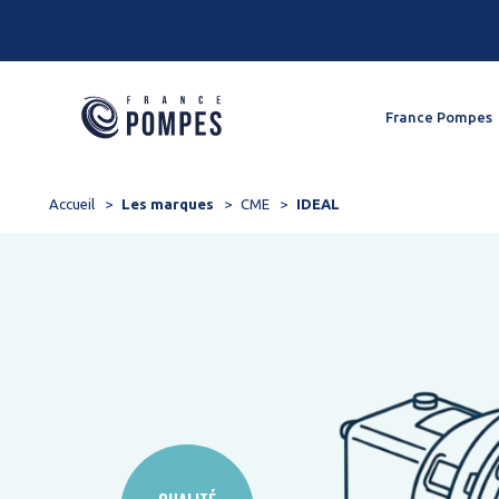
Panneau de gestion des cookies
France Pompes
Accueil
Les marques
CME
IDEAL