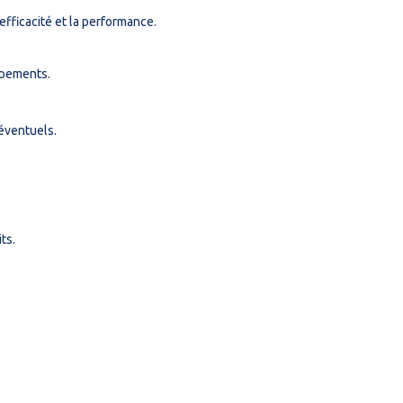
fficacité et la performance.
ipements.
éventuels.
ts.