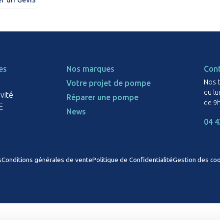
es
Nos marques
Con
Nos t
Votre projet de pompe
du lu
ivité
Réparer une pompe
de 9h
E
News
04 4
s
Conditions générales de vente
Politique de Confidentialité
Gestion des co