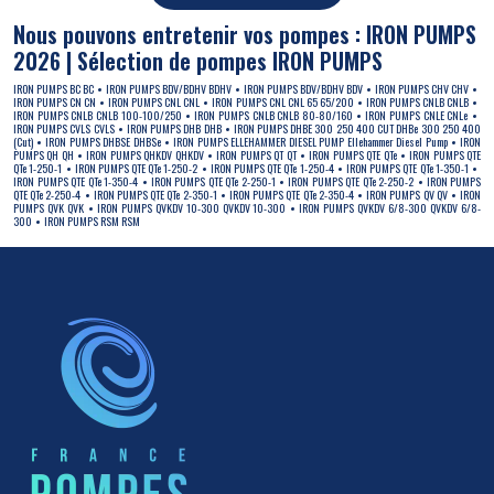
Nous pouvons entretenir vos pompes : IRON PUMPS
2026 | Sélection de pompes IRON PUMPS
IRON PUMPS BC BC
IRON PUMPS BDV/BDHV BDHV
IRON PUMPS BDV/BDHV BDV
IRON PUMPS CHV CHV
IRON PUMPS CN CN
IRON PUMPS CNL CNL
IRON PUMPS CNL CNL 65 65/200
IRON PUMPS CNLB CNLB
IRON PUMPS CNLB CNLB 100-100/250
IRON PUMPS CNLB CNLB 80-80/160
IRON PUMPS CNLE CNLe
IRON PUMPS CVLS CVLS
IRON PUMPS DHB DHB
IRON PUMPS DHBE 300 250 400 CUT DHBe 300 250 400
(Cut)
IRON PUMPS DHBSE DHBSe
IRON PUMPS ELLEHAMMER DIESEL PUMP Ellehammer Diesel Pump
IRON
PUMPS QH QH
IRON PUMPS QHKDV QHKDV
IRON PUMPS QT QT
IRON PUMPS QTE QTe
IRON PUMPS QTE
QTe 1-250-1
IRON PUMPS QTE QTe 1-250-2
IRON PUMPS QTE QTe 1-250-4
IRON PUMPS QTE QTe 1-350-1
IRON PUMPS QTE QTe 1-350-4
IRON PUMPS QTE QTe 2-250-1
IRON PUMPS QTE QTe 2-250-2
IRON PUMPS
QTE QTe 2-250-4
IRON PUMPS QTE QTe 2-350-1
IRON PUMPS QTE QTe 2-350-4
IRON PUMPS QV QV
IRON
PUMPS QVK QVK
IRON PUMPS QVKDV 10-300 QVKDV 10-300
IRON PUMPS QVKDV 6/8-300 QVKDV 6/8-
300
IRON PUMPS RSM RSM