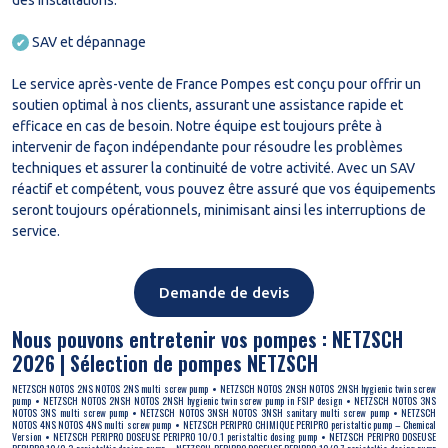
SAV et dépannage
✔
Le service après-vente de France Pompes est conçu pour offrir un
soutien optimal à nos clients, assurant une assistance rapide et
efficace en cas de besoin. Notre équipe est toujours prête à
intervenir de façon indépendante pour résoudre les problèmes
techniques et assurer la continuité de votre activité. Avec un SAV
réactif et compétent, vous pouvez être assuré que vos équipements
seront toujours opérationnels, minimisant ainsi les interruptions de
service.
Demande de devis
Nous pouvons entretenir vos pompes : NETZSCH
2026 | Sélection de pompes NETZSCH
NETZSCH NOTOS 2NS NOTOS 2NS multi screw pump
NETZSCH NOTOS 2NSH NOTOS 2NSH hygienic twin screw
pump
NETZSCH NOTOS 2NSH NOTOS 2NSH hygienic twin screw pump in FSIP design
NETZSCH NOTOS 3NS
NOTOS 3NS multi screw pump
NETZSCH NOTOS 3NSH NOTOS 3NSH sanitary multi screw pump
NETZSCH
NOTOS 4NS NOTOS 4NS multi screw pump
NETZSCH PERIPRO CHIMIQUE PERIPRO peristaltic pump – Chemical
Version
NETZSCH PERIPRO DOSEUSE PERIPRO 10/0.1 peristaltic dosing pump
NETZSCH PERIPRO DOSEUSE